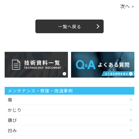
次へ
>
一覧へ戻る
メンテナンス・修理・改造事例
傷
かじり
錆び
凹み