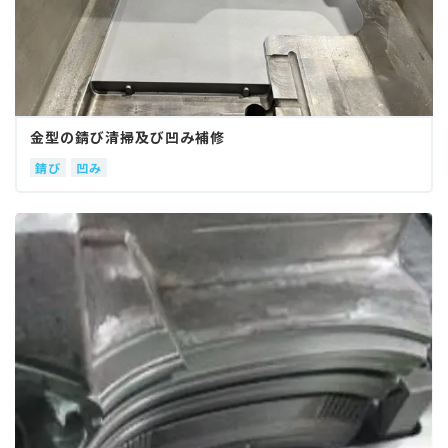
金型の錆び清掃及び凹み補修
錆び
凹み