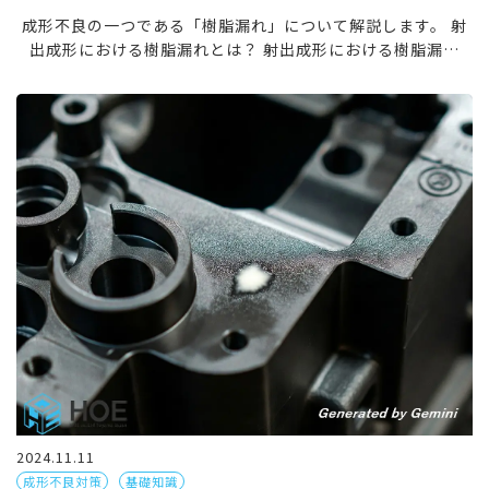
成形不良の一つである「樹脂漏れ」について解説します。 射
出成形における樹脂漏れとは？ 射出成形における樹脂漏れ
（英語：Resin Leakage）とは、溶融した樹脂が金型から漏
れ出てしまう現象のことです。樹脂漏れは、成形 […]
2024.11.11
成形不良対策
基礎知識