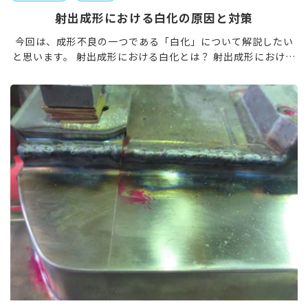
射出成形における白化の原因と対策
今回は、成形不良の一つである「白化」について解説したい
と思います。 射出成形における白化とは？ 射出成形における
白化（英語：blanching）とは、プラスチック成形品の表面
の一部が白く変色する、あるいは模様が出る現象の […]