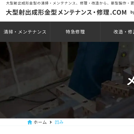
大型射出成形金型の清掃・メンテナンス、修理・改造から、新型製作・
清掃・
メンテナンス
特急修理
改造・修
ホーム
凹み