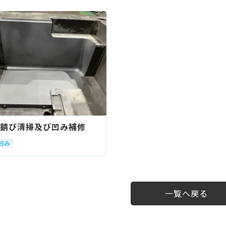
錆び清掃及び凹み補修
凹み
一覧へ戻る