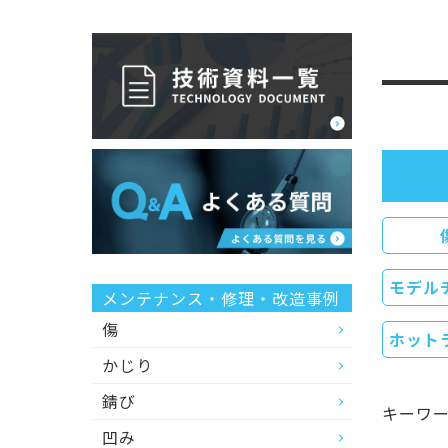
モデル
メンテナンス・修理・改造事例
傷
ホット
かじり
錆び
キーワ
凹み