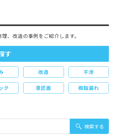
修理、改造の事例を
ご紹介します。
探す
み
改造
干渉
ック
意匠面
樹脂漏れ